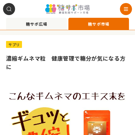
糖サポ広場
糖サポ市場
A1090008
サプリ
濃縮ギムネマ粒 健康管理で糖分が気になる方
に