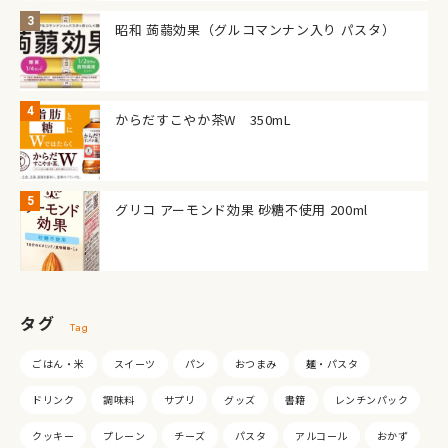
昭和 蒟蒻効果（グルコマンナン入り パスタ）
からだすこやか茶W 350mL
グリコ アーモンド効果 砂糖不使用 200ml
タグ
Tag
ごはん・米
スイーツ
パン
おつまみ
麺・パスタ
ドリンク
調味料
サプリ
グッズ
書籍
レンチンパック
クッキー
プレーン
チーズ
パスタ
アルコール
おかず