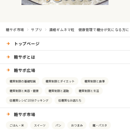
糖サポ市場
サプリ
濃縮ギムネマ粒 健康管理で糖分が気になる方に
トップページ
糖サポとは
糖サポ広場
糖質制限の基礎知識
糖質制限とダイエット
糖質制限と食事
糖質制限と美容・健康
糖質制限と運動
糖質制限と生活
低糖質レシピ 10分クッキング
低糖質なお店たち
糖サポ市場
ごはん・米
スイーツ
パン
おつまみ
麺・パスタ