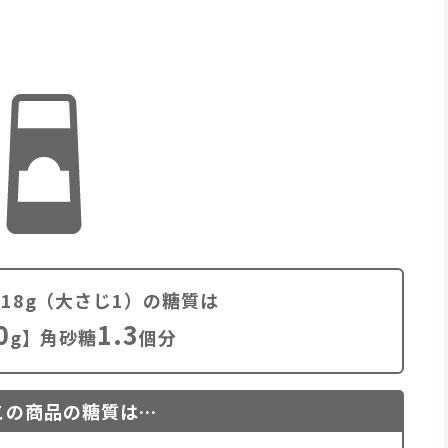
18g（大さじ1）の糖質は
0
1.3
g】角砂糖
個分
この商品の糖質は…