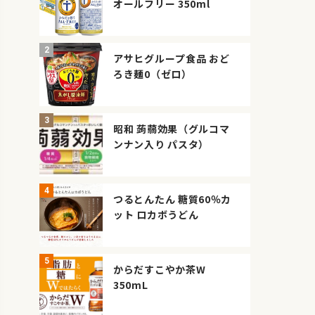
オールフリー 350ml
アサヒグループ食品 おど
ろき麺0（ゼロ）
昭和 蒟蒻効果（グルコマ
ンナン入り パスタ）
つるとんたん 糖質60％カ
ット ロカボうどん
からだすこやか茶W
350mL