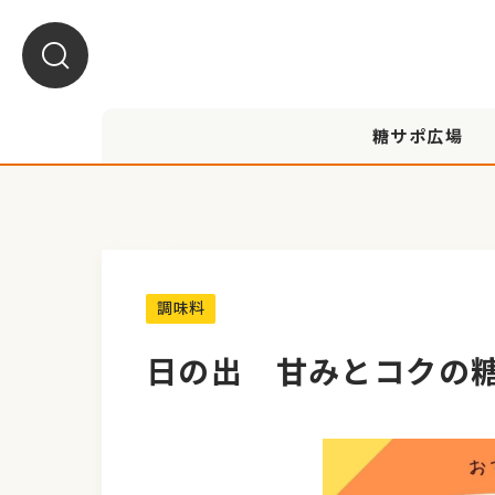
糖サポ広場
A1080029
調味料
日の出 甘みとコクの糖質