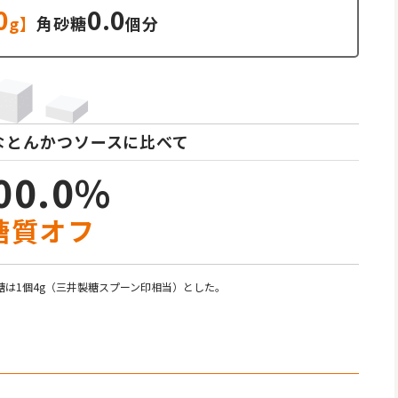
0
0.0
g】
角砂糖
個分
なとんかつソースに比べて
00.0%
糖質オフ
糖は1個4g（三井製糖スプーン印相当）とした。