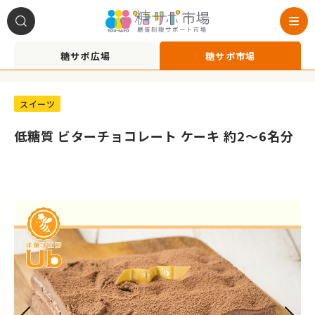
糖サポ広場
糖サポ市場
A1021026
スイーツ
低糖質 ビターチョコレート ケーキ 約2～6名分