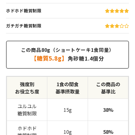
ホドホド糖質制限
ガチガチ糖質制限
この商品80g（ショートケーキ1食同量）
【糖質5.8g】
角砂糖1.4個分
強度別
1食の間食
この商品の
お役立ち度
基準摂取量
基準比
ユルユル
15g
38%
糖質制限
ホドホド
10g
58%