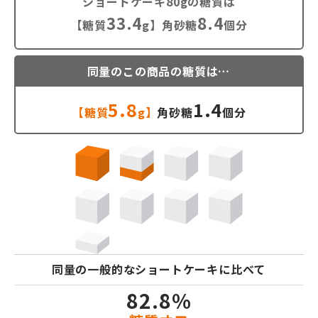
ショートケーキ80gの糖質は
33.4
8.4
【糖質
g】角砂糖
個分
同量のこの商品の糖質は…
5.8
1.4
【糖質
g】
角砂糖
個分
同量の一般的なショートケーキに比べて
82.8%