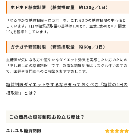
ホドホド糖質制限 (糖質摂取量 約130g／1日）
「ゆるやかな糖質制限＝ロカボ」
を、これら3つの糖質制限の中心値と
しています。1日の糖質摂取量の基準は130gで、主食1食40g×3+間食
10gを基準としています。
ガチガチ糖質制限 (糖質摂取量 約60g／1日）
血糖値が気になる方や速やかなダイエット効果を実感したい方のための
「少し厳しめの糖質制限」です。急激な糖質制限はリスクも伴いますの
で、医師や専門家へのご相談をおすすめします。
糖質制限ダイエットをするなら知っておくべき「糖質の1日の
摂取量」とは？
この商品の糖質制限お役立ち度は？
ユルユル糖質制限