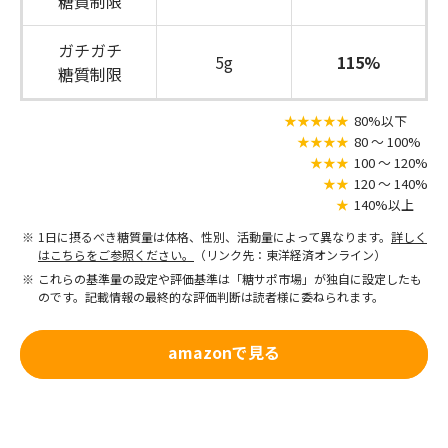
糖質制限
ガチガチ
5g
115%
糖質制限
★★★★★
80%以下
★★★★
80 〜 100%
★★★
100 〜 120%
★★
120 〜 140%
★
140%以上
1日に摂るべき糖質量は体格、性別、活動量によって異なります。
詳しく
はこちらをご参照ください。
（リンク先：東洋経済オンライン）
これらの基準量の設定や評価基準は「糖サポ市場」が独自に設定したも
のです。記載情報の最終的な評価判断は読者様に委ねられます。
amazonで見る