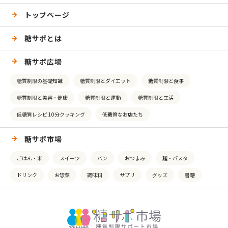
トップページ
糖サポとは
糖サポ広場
糖質制限の基礎知識
糖質制限とダイエット
糖質制限と食事
糖質制限と美容・健康
糖質制限と運動
糖質制限と生活
低糖質レシピ 10分クッキング
低糖質なお店たち
糖サポ市場
ごはん・米
スイーツ
パン
おつまみ
麺・パスタ
ドリンク
お惣菜
調味料
サプリ
グッズ
書籍