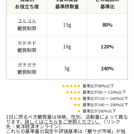
お役立ち度
基準摂取量
基準比
ユルユル
15g
80%
糖質制限
ホドホド
10g
120%
糖質制限
ガチガチ
5g
240%
糖質制限
★★★★★
基準比が80%以下
★★★★
基準比が80 〜 120%以下
★★★
基準比が120 〜 160%以下
★★
基準比が160 〜 200%以下
★
基準比が200%以下
1日に摂るべき糖質量は体格、性別、活動量によって異な
ります。
詳しくはこちらをご参照ください。
（リンク
先：東洋経済オンライン）
これらの基準量の設定や評価基準は「糖サポ市場」が独