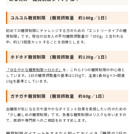
ユルユル糖質制限 (糖質摂取量 約160g／1日）
初めての糖質制限にチャレンジする方のための「エントリータイプの糖
質制限」です。現在の日本人の平均糖質摂取量が「300g」と言われる
中、約1/3程度カットすることを目標とします。
ホドホド糖質制限 (糖質摂取量 約130g／1日）
「ゆるやかな糖質制限＝ロカボ」
を、これら3つの糖質制限の中心値と
しています。1日の糖質摂取量の基準は130gで、主食1食40g×3+間食
10gを基準としています。
ガチガチ糖質制限 (糖質摂取量 約60g／1日）
血糖値が気になる方や速やかなダイエット効果を実感したい方のための
「少し厳しめの糖質制限」です。急激な糖質制限はリスクも伴いますの
で、医師や専門家へのご相談をおすすめします。
糖質制限ダイエットをするなら知っておくべき「糖質の1日の