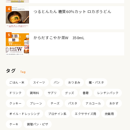
つるとんたん 糖質60％カット ロカボうどん
からだすこやか茶W 350mL
タグ
Tag
ごはん・米
スイーツ
パン
おつまみ
麺・パスタ
ドリンク
調味料
サプリ
グッズ
書籍
レンチンパック
クッキー
プレーン
チーズ
パスタ
アルコール
おかず
オイル・ドレッシング
プロテイン系
エクササイズ用
炊飯用
ケーキ
調理パン・ピザ