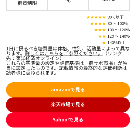
糖質制限
★★★★★
80%以下
★★★★
80 〜 100%
★★★
100 〜 120%
★★
120 〜 140%
★
140%以上
1日に摂るべき糖質量は体格、性別、活動量によって異な
ります。
詳しくはこちらをご参照ください。
（リンク
先：東洋経済オンライン）
これらの基準量の設定や評価基準は「糖サポ市場」が独
自に設定したものです。記載情報の最終的な評価判断は
読者様に委ねられます。
amazonで見る
楽天市場で見る
Yahoo!で見る