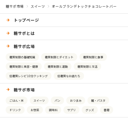
糖サポ市場
スイーツ
オールブランデトックチョコレートバー
トップページ
糖サポとは
糖サポ広場
糖質制限の基礎知識
糖質制限とダイエット
糖質制限と食事
糖質制限と美容・健康
糖質制限と運動
糖質制限と生活
低糖質レシピ 10分クッキング
低糖質なお店たち
糖サポ市場
ごはん・米
スイーツ
パン
おつまみ
麺・パスタ
ドリンク
お惣菜
調味料
サプリ
グッズ
書籍