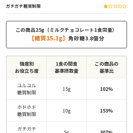
ガチガチ糖質制限
この商品25g（ミルクチョコレート1食同量）
【糖質15.3g】
角砂糖3.8個分
強度別
1食の間食
この商品の
お役立ち度
基準摂取量
基準比
ユルユル
15g
102%
糖質制限
ホドホド
10g
153%
糖質制限
ガチガチ
5g
307%