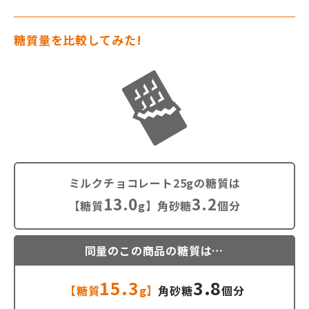
糖質量を比較してみた!
ミルクチョコレート25gの糖質は
13.0
3.2
【糖質
g】角砂糖
個分
同量のこの商品の糖質は…
15.3
3.8
【糖質
g】
角砂糖
個分