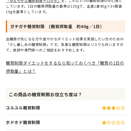
「ゆるやかな糖質制限＝ロカボ」
を、これら3つの糖質制限の中心値と
しています。1日の糖質摂取量の基準は130gで、主食1食40g×3+間食
10gを基準としています。
ガチガチ糖質制限 (糖質摂取量 約60g／1日）
血糖値が気になる方や速やかなダイエット効果を実感したい方のための
「少し厳しめの糖質制限」です。急激な糖質制限はリスクも伴いますの
で、医師や専門家へのご相談をおすすめします。
糖質制限ダイエットをするなら知っておくべき「糖質の1日の
摂取量」とは？
この商品の糖質制限お役立ち度は？
ユルユル糖質制限
ホドホド糖質制限