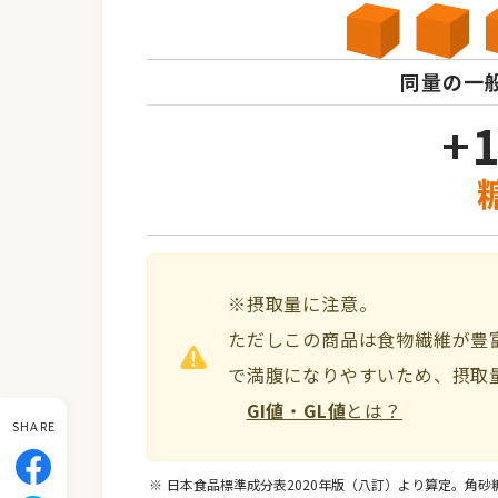
同量の一
+
※摂取量に注意。
ただしこの商品は食物繊維が豊
で満腹になりやすいため、摂取
GI値
・
GL値
とは？
SHARE
日本食品標準成分表2020年版（八訂）より算定。角砂