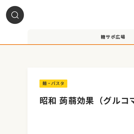
糖サポ広場
A1040044
麺・パスタ
昭和 蒟蒻効果（グルコ