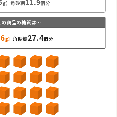
5
11.9
g】角砂糖
個分
この商品の糖質は…
.6
27.4
g】
角砂糖
個分