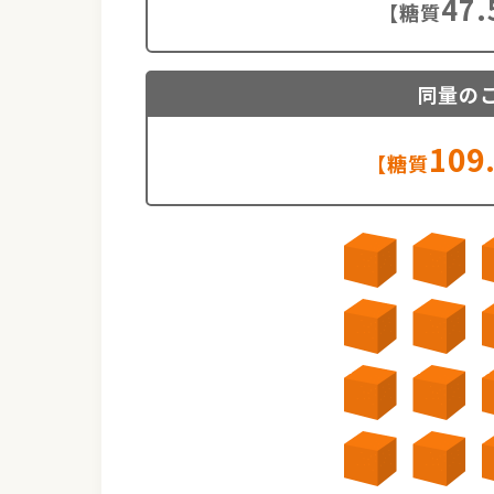
47.
【糖質
同量の
109
【糖質