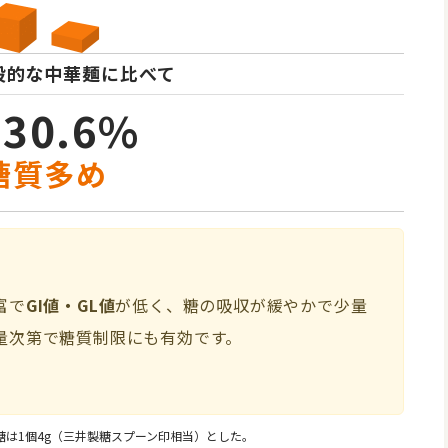
般的な中華麺に比べて
130.6%
糖質多め
富で
GI値・GL値
が低く、糖の吸収が緩やかで少量
量次第で糖質制限にも有効です。
糖は1個4g（三井製糖スプーン印相当）とした。