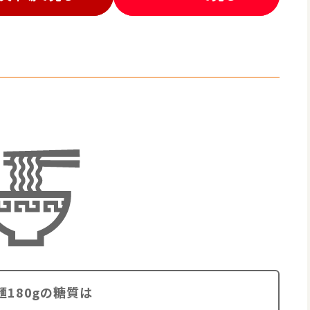
麺180gの糖質は