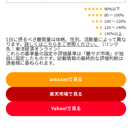
★★★★★
80%以下
★★★★
80 〜 100%
★★★
100 〜 120%
★★
120 〜 140%
★
140%以上
1日に摂るべき糖質量は体格、性別、活動量によって異な
ります。
詳しくはこちらをご参照ください。
（リンク
先：東洋経済オンライン）
これらの基準量の設定や評価基準は「糖サポ市場」が独
自に設定したものです。記載情報の最終的な評価判断は
読者様に委ねられます。
amazonで見る
楽天市場で見る
Yahoo!で見る