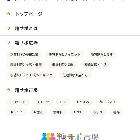
トップページ
糖サポとは
糖サポ広場
糖質制限の基礎知識
糖質制限とダイエット
糖質制限と食事
糖質制限と美容・健康
糖質制限と運動
糖質制限と生活
低糖質レシピ 10分クッキング
低糖質なお店たち
糖サポ市場
ごはん・米
スイーツ
パン
おつまみ
麺・パスタ
ドリンク
お惣菜
調味料
サプリ
グッズ
書籍