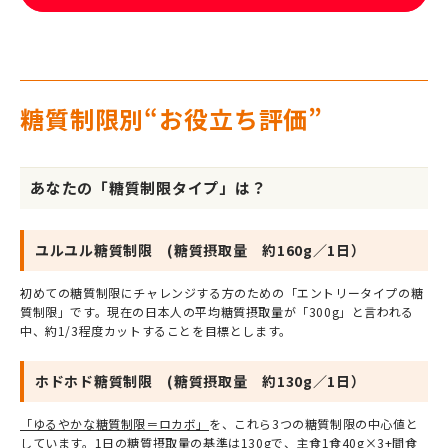
糖質制限別“お役立ち評価”
あなたの「糖質制限タイプ」は？
ユルユル糖質制限 (糖質摂取量 約160g／1日）
初めての糖質制限にチャレンジする方のための「エントリータイプの糖
質制限」です。現在の日本人の平均糖質摂取量が「300g」と言われる
中、約1/3程度カットすることを目標とします。
ホドホド糖質制限 (糖質摂取量 約130g／1日）
「ゆるやかな糖質制限＝ロカボ」
を、これら3つの糖質制限の中心値と
しています。1日の糖質摂取量の基準は130gで、主食1食40g×3+間食