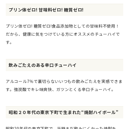
プリン体ゼロ! 甘味料ゼロ! 糖質ゼロ!
プリン体ゼロ! 糖質ゼロ!食品添加物としての甘味料不使用！
だから、健康に気をつけている方にオススメのチューハイで
す。
飲みごたえのある辛口チューハイ
アルコール7％で裏切らないいつもの飲みごたえを実感できま
す。強炭酸でキレ味爽快、ガツンとくる辛口チューハイ。
昭和２０年代の東京下町で生まれた“焼酎ハイボール”
昭和20年代の東京下町で、当時まだ飲みにくかった焼酎を、