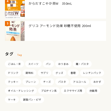
からだすこやか茶W 350mL
グリコ アーモンド効果 砂糖不使用 200ml
タグ
Tag
ごはん・米
スイーツ
パン
おつまみ
麺・パスタ
ドリンク
調味料
サプリ
グッズ
書籍
レンチンパック
クッキー
プレーン
チーズ
パスタ
アルコール
おかず
オイル・ドレッシング
プロテイン系
エクササイズ用
炊飯用
ケーキ
調理パン・ピザ