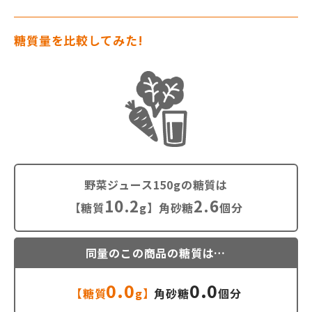
糖質量を比較してみた!
野菜ジュース150gの糖質は
10.2
2.6
【糖質
g】角砂糖
個分
同量のこの商品の糖質は…
0.0
0.0
【糖質
g】
角砂糖
個分