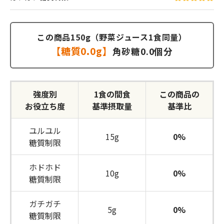
この商品150g（野菜ジュース1食同量）
【糖質0.0g】
角砂糖0.0個分
強度別
1食の間食
この商品の
お役立ち度
基準摂取量
基準比
ユルユル
15g
0%
糖質制限
ホドホド
10g
0%
糖質制限
ガチガチ
5g
0%
糖質制限