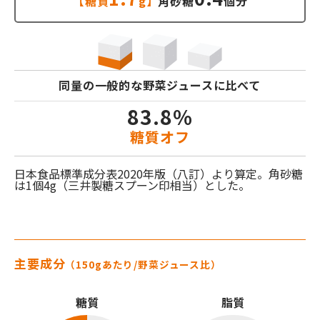
【糖質
g】
角砂糖
個分
同量の一般的な
野菜ジュース
に比べて
83.8%
糖質オフ
日本食品標準成分表2020年版（八訂）より算定。角砂糖
は1個4g（三井製糖スプーン印相当）とした。
主要成分
（150gあたり/
野菜ジュース
比）
糖質
脂質