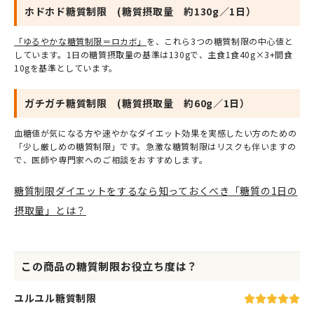
ホドホド糖質制限 (糖質摂取量 約130g／1日）
「ゆるやかな糖質制限＝ロカボ」
を、これら3つの糖質制限の中心値と
しています。1日の糖質摂取量の基準は130gで、主食1食40g×3+間食
10gを基準としています。
ガチガチ糖質制限 (糖質摂取量 約60g／1日）
血糖値が気になる方や速やかなダイエット効果を実感したい方のための
「少し厳しめの糖質制限」です。急激な糖質制限はリスクも伴いますの
で、医師や専門家へのご相談をおすすめします。
糖質制限ダイエットをするなら知っておくべき「糖質の1日の
摂取量」とは？
この商品の糖質制限お役立ち度は？
ユルユル糖質制限