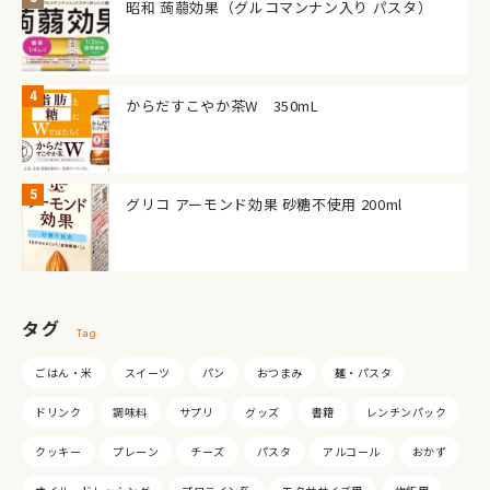
昭和 蒟蒻効果（グルコマンナン入り パスタ）
からだすこやか茶W 350mL
グリコ アーモンド効果 砂糖不使用 200ml
タグ
Tag
ごはん・米
スイーツ
パン
おつまみ
麺・パスタ
ドリンク
調味料
サプリ
グッズ
書籍
レンチンパック
クッキー
プレーン
チーズ
パスタ
アルコール
おかず