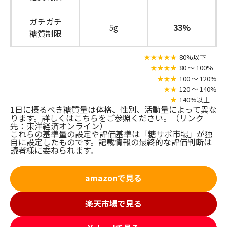
ガチガチ
5g
33%
糖質制限
★★★★★
80%以下
★★★★
80 〜 100%
★★★
100 〜 120%
★★
120 〜 140%
★
140%以上
1日に摂るべき糖質量は体格、性別、活動量によって異な
ります。
詳しくはこちらをご参照ください。
（リンク
先：東洋経済オンライン）
これらの基準量の設定や評価基準は「糖サポ市場」が独
自に設定したものです。記載情報の最終的な評価判断は
読者様に委ねられます。
amazonで見る
楽天市場で見る