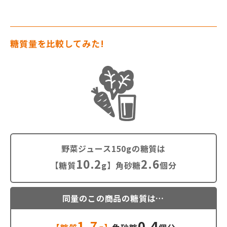
糖質量を比較してみた!
野菜ジュース150gの糖質は
10.2
2.6
【糖質
g】角砂糖
個分
同量のこの商品の糖質は…
1.7
0.4