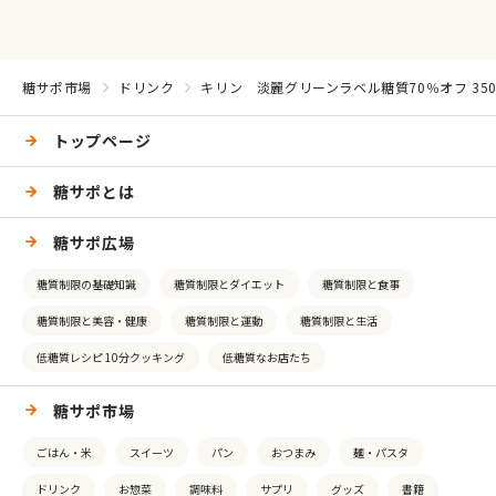
糖サポ市場
ドリンク
キリン 淡麗グリーンラベル糖質70％オフ 350
トップページ
糖サポとは
糖サポ広場
糖質制限の基礎知識
糖質制限とダイエット
糖質制限と食事
糖質制限と美容・健康
糖質制限と運動
糖質制限と生活
低糖質レシピ 10分クッキング
低糖質なお店たち
糖サポ市場
ごはん・米
スイーツ
パン
おつまみ
麺・パスタ
ドリンク
お惣菜
調味料
サプリ
グッズ
書籍