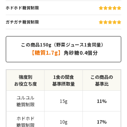
ホドホド糖質制限
ガチガチ糖質制限
この商品150g（野菜ジュース1食同量）
【糖質1.7g】
角砂糖0.4個分
強度別
1食の間食
この商品の
お役立ち度
基準摂取量
基準比
ユルユル
15g
11%
糖質制限
ホドホド
10g
17%
糖質制限