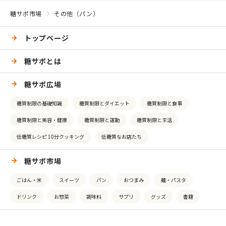
糖サポ市場
その他（パン）
トップページ
糖サポとは
糖サポ広場
糖質制限の基礎知識
糖質制限とダイエット
糖質制限と食事
糖質制限と美容・健康
糖質制限と運動
糖質制限と生活
低糖質レシピ 10分クッキング
低糖質なお店たち
糖サポ市場
ごはん・米
スイーツ
パン
おつまみ
麺・パスタ
ドリンク
お惣菜
調味料
サプリ
グッズ
書籍