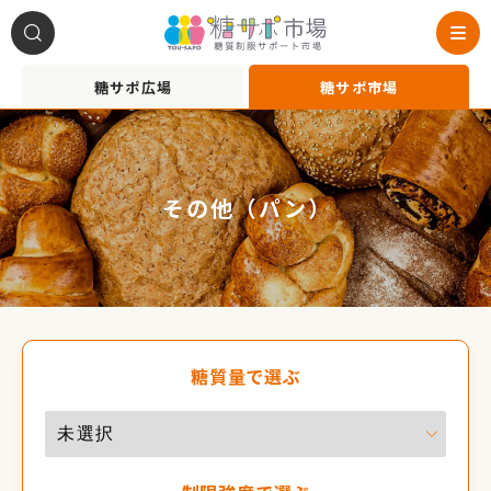
糖サポ広場
糖サポ市場
その他（パン）
糖質量で選ぶ