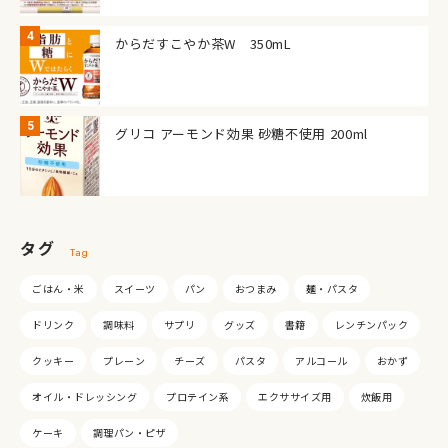
からだすこやか茶W 350mL
グリコ アーモンド効果 砂糖不使用 200ml
タグ
Tag
ごはん・米
スイーツ
パン
おつまみ
麺・パスタ
ドリンク
調味料
サプリ
グッズ
書籍
レンチンパック
クッキー
プレーン
チーズ
パスタ
アルコール
おかず
オイル・ドレッシング
プロテイン系
エクササイズ用
炊飯用
ケーキ
調理パン・ピザ