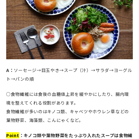
A：
ソーセージ→目玉やき→スープ（汁）→サラダ→ヨーグル
ト→パンの順
○食物繊維には食後の血糖値上昇を緩やかにしたり、腸内環
境を整えてくれる役割があります。
食物繊維が多いのはキノコ類、キャベツやホウレン草などの
葉物野菜、海藻類、こんにゃくなど。
Point
：キノコ類や葉物野菜をたっぷり入れたスープは食物繊