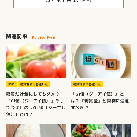
糖サポ市場はこちら
関連記事
Related Posts
医師
糖質制限の基礎知識
糖質制限の基礎知識
糖質だけ気にしてもダメ？
『GI値（ジーアイ値）』と
『GI値（ジーアイ値）』そし
は？『糖質量』と同様に注意
て今注目の『GL値（ジーエル
すべき ？
値）」とは？