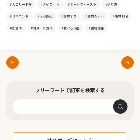
#カロリー制限
#ダイエット
#ミートファースト
#やり方
#リバウンド
#太る原因
#糖質オフ
#糖質カット
#糖質制限
#血糖値
#間違った方法
#食べる順番
#食物繊維
フリーワードで記事を検索する