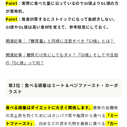
Point
：実際に食べた量に沿っているのでGI値よりGL値の方
が実用的。
Point
：毎食計算するとストイックになって長続きしない。
GI値やGL値は高い食材を覚えて、参考程度にしておく。
関連記事：『糖質量』と同様に注意すべき『GI値』とは？
関連記事：糖質だけ気にしてもダメ？『GI値』そして今注目
の『GL値」って何？
第3位：食べる順番はミート＆ベジファースト・カーボ
ラスト
食べる順番はダイエットに大きく関係します。
食後の血糖値
の急上昇を防ぐためにはタンパク質や脂質から食べる
「ミー
トファースト」
、白米などの炭水化物を最後に食べる
「カー