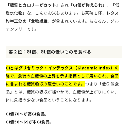
「糖質とカロリーがカット
」され「
GI値が抑えられ」
、
「低
炭水化物」
な、こんなお米もあります。お茶碗１杯、
レタス
約半玉分の「食物繊維
」が含まれています。もちろん、グル
テンフリーです。
第２位：GI値、GL値の低いものを食べる
GIとはグリセミック・インデックス（Glycemic Index）
の
略で、食後の血糖値の上昇を示す指標として用いられ、食品
に含まれる糖質吸収の度合いのことです。
つまり「低GI値食
品」とは、糖質の吸収が緩やかで、血糖値が上がりにくい、
体に負担の少ない食品ということになります。
GI値70～が高GI食品、
GI値56～69が中GI食品、