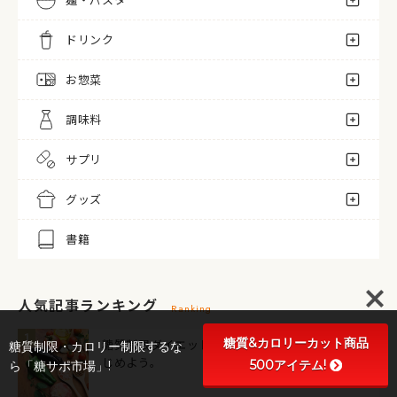
ドリンク
お惣菜
調味料
サプリ
グッズ
書籍
人気記事ランキング
Ranking
糖質&カロリーカット商品
糖質制限ダイエットは「主食」の見直しからは
糖質制限・カロリー制限するな
じめよう。
500アイテム!
ら「糖サポ市場」!