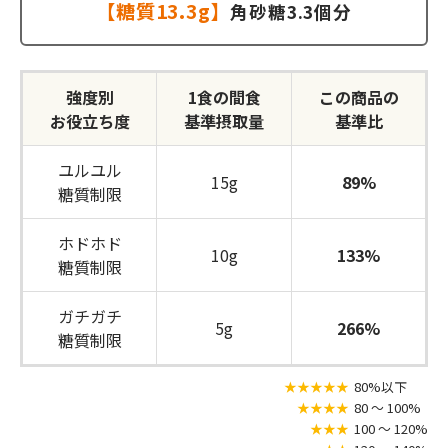
【糖質13.3g】
角砂糖3.3個分
強度別
1食の間食
この商品の
お役立ち度
基準摂取量
基準比
ユルユル
15g
89%
糖質制限
ホドホド
10g
133%
糖質制限
ガチガチ
5g
266%
糖質制限
★★★★★
80%以下
★★★★
80 〜 100%
★★★
100 〜 120%