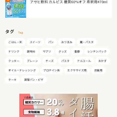
アサヒ飲料 カルピス 糖質60%オフ 希釈用470ml
タグ
Tag
ごはん・米
スイーツ
パン
おつまみ
麺・パスタ
ドリンク
調味料
サプリ
グッズ
書籍
レンチンパック
クッキー
プレーン
チーズ
パスタ
アルコール
おかず
オイル・ドレッシング
プロテイン系
エクササイズ用
炊飯用
ケーキ
調理パン・ピザ