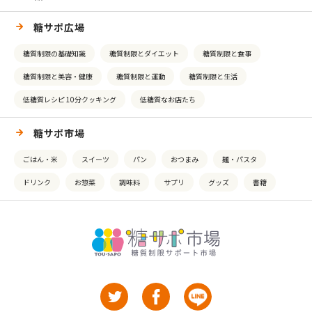
糖サポ広場
糖質制限の基礎知識
糖質制限とダイエット
糖質制限と食事
糖質制限と美容・健康
糖質制限と運動
糖質制限と生活
低糖質レシピ 10分クッキング
低糖質なお店たち
糖サポ市場
ごはん・米
スイーツ
パン
おつまみ
麺・パスタ
ドリンク
お惣菜
調味料
サプリ
グッズ
書籍