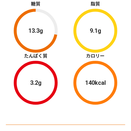
糖質
脂質
13.3g
9.1g
たんぱく質
カロリー
3.2g
140kcal