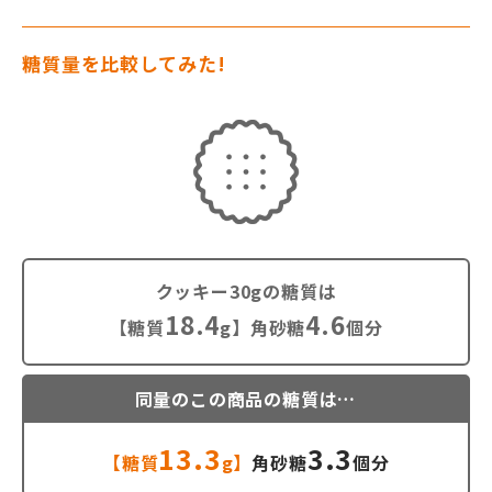
糖質量を比較してみた!
クッキー30gの糖質は
18.4
4.6
【糖質
g】角砂糖
個分
同量のこの商品の糖質は…
13.3
3.3
【糖質
g】
角砂糖
個分