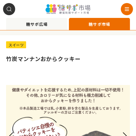
糖サポ広場
糖サポ市場
A1020017
スイーツ
竹炭マンナンおからクッキー