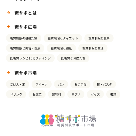
糖サポとは
糖サポ広場
糖質制限の基礎知識
糖質制限とダイエット
糖質制限と食事
糖質制限と美容・健康
糖質制限と運動
糖質制限と生活
低糖質レシピ 10分クッキング
低糖質なお店たち
糖サポ市場
ごはん・米
スイーツ
パン
おつまみ
麺・パスタ
ドリンク
お惣菜
調味料
サプリ
グッズ
書籍