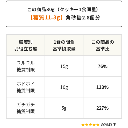
この商品30g（クッキー1食同量）
【糖質11.3g】
角砂糖2.8個分
強度別
1食の間食
この商品の
お役立ち度
基準摂取量
基準比
ユルユル
15g
76%
糖質制限
ホドホド
10g
113%
糖質制限
ガチガチ
5g
227%
糖質制限
★★★★★
80%以下