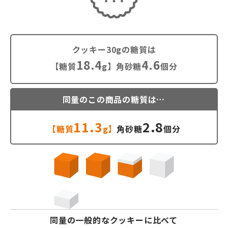
クッキー30gの糖質は
18.4
4.6
【糖質
g】角砂糖
個分
同量のこの商品の糖質は…
11.3
2.8
【糖質
g】
角砂糖
個分
同量の一般的なクッキーに比べて