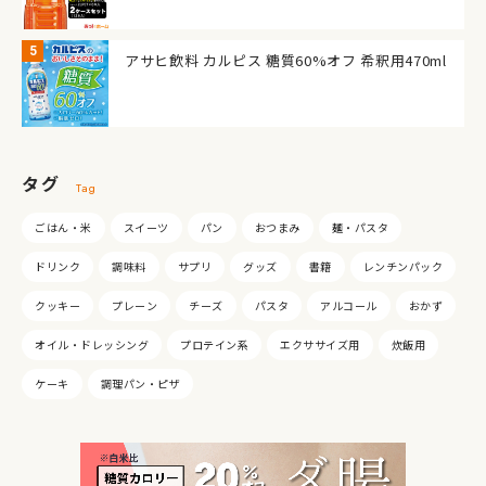
アサヒ飲料 カルピス 糖質60%オフ 希釈用470ml
タグ
Tag
ごはん・米
スイーツ
パン
おつまみ
麺・パスタ
ドリンク
調味料
サプリ
グッズ
書籍
レンチンパック
クッキー
プレーン
チーズ
パスタ
アルコール
おかず
オイル・ドレッシング
プロテイン系
エクササイズ用
炊飯用
ケーキ
調理パン・ピザ