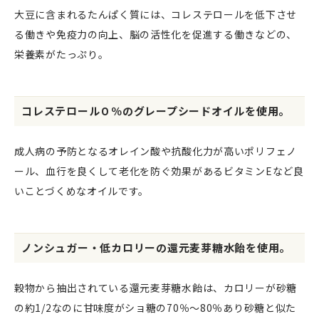
大豆に含まれるたんぱく質には、コレステロールを低下させ
る働きや免疫力の向上、脳の活性化を促進する働きなどの、
栄養素がたっぷり。
コレステロール０％のグレープシードオイルを使用。
成人病の予防となるオレイン酸や抗酸化力が高いポリフェノ
ール、血行を良くして老化を防ぐ効果があるビタミンEなど良
いことづくめなオイルです。
ノンシュガー・低カロリーの還元麦芽糖水飴を使用。
穀物から抽出されている還元麦芽糖水飴は、カロリーが砂糖
の約1/2なのに甘味度がショ糖の70％～80％あり砂糖と似た