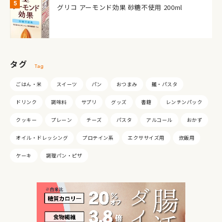
グリコ アーモンド効果 砂糖不使用 200ml
タグ
Tag
ごはん・米
スイーツ
パン
おつまみ
麺・パスタ
ドリンク
調味料
サプリ
グッズ
書籍
レンチンパック
クッキー
プレーン
チーズ
パスタ
アルコール
おかず
オイル・ドレッシング
プロテイン系
エクササイズ用
炊飯用
ケーキ
調理パン・ピザ