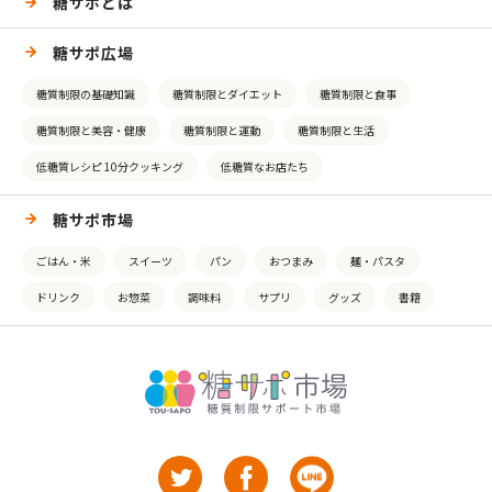
糖サポとは
糖サポ広場
糖質制限の基礎知識
糖質制限とダイエット
糖質制限と食事
糖質制限と美容・健康
糖質制限と運動
糖質制限と生活
低糖質レシピ 10分クッキング
低糖質なお店たち
糖サポ市場
ごはん・米
スイーツ
パン
おつまみ
麺・パスタ
ドリンク
お惣菜
調味料
サプリ
グッズ
書籍