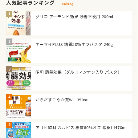
人気記事ランキング
Ranking
グリコ アーモンド効果 砂糖不使用 200ml
オーマイPLUS 糖質50％オフパスタ 240g
昭和 蒟蒻効果（グルコマンナン入り パスタ）
からだすこやか茶W 350mL
アサヒ飲料 カルピス 糖質60%オフ 希釈用470ml