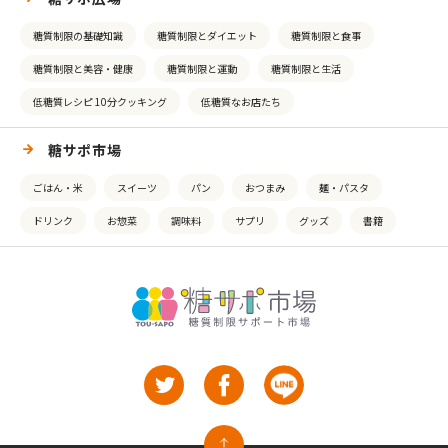
糖質制限の基礎知識
糖質制限とダイエット
糖質制限と食事
糖質制限と美容・健康
糖質制限と運動
糖質制限と生活
低糖質レシピ 10分クッキング
低糖質なお店たち
糖サポ市場
ごはん・米
スイーツ
パン
おつまみ
麺・パスタ
ドリンク
お惣菜
調味料
サプリ
グッズ
書籍