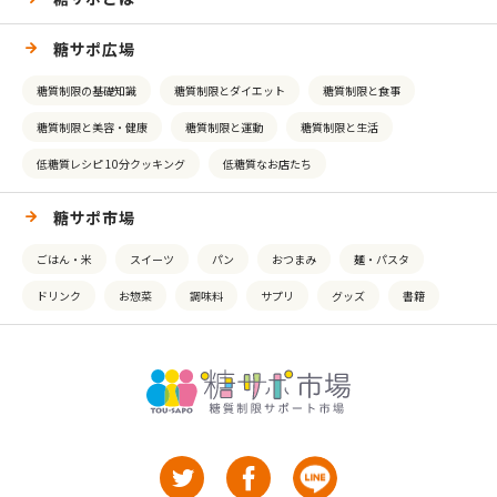
糖サポ広場
糖質制限の基礎知識
糖質制限とダイエット
糖質制限と食事
糖質制限と美容・健康
糖質制限と運動
糖質制限と生活
低糖質レシピ 10分クッキング
低糖質なお店たち
糖サポ市場
ごはん・米
スイーツ
パン
おつまみ
麺・パスタ
ドリンク
お惣菜
調味料
サプリ
グッズ
書籍