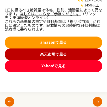
★★
120 〜 140%
★
140%以上
1日に摂るべき糖質量は体格、性別、活動量によって異な
ります。
詳しくはこちらをご参照ください。
（リンク
先：東洋経済オンライン）
これらの基準量の設定や評価基準は「糖サポ市場」が独
自に設定したものです。記載情報の最終的な評価判断は
読者様に委ねられます。
amazonで見る
楽天市場で見る
Yahoo!で見る