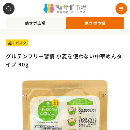
糖サポ広場
糖サポ市場
A1040059
麺・パスタ
グルテンフリー習慣 小麦を使わない中華めんタ
イプ 90g