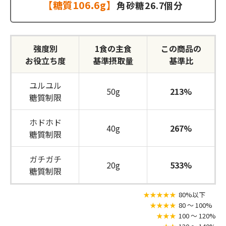
【糖質106.6g】
角砂糖26.7個分
強度別
1食の主食
この商品の
お役立ち度
基準摂取量
基準比
ユルユル
50g
213%
糖質制限
ホドホド
40g
267%
糖質制限
ガチガチ
20g
533%
糖質制限
★★★★★
80%以下
★★★★
80 〜 100%
★★★
100 〜 120%