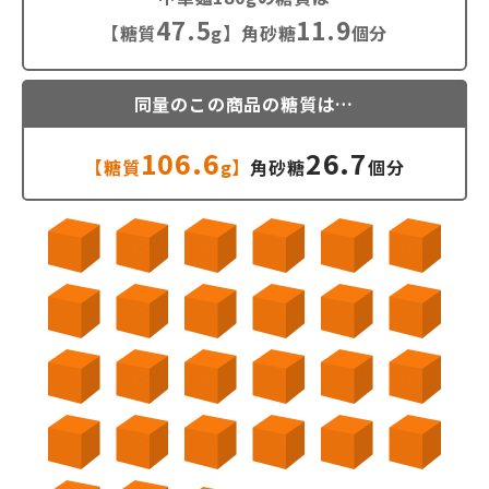
47.5
11.9
【糖質
g】角砂糖
個分
同量のこの商品の糖質は…
106.6
26.7
【糖質
g】
角砂糖
個分