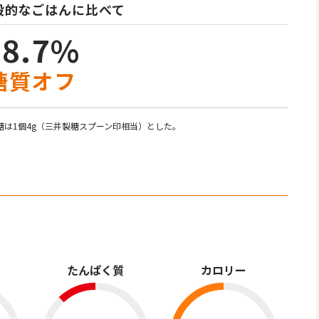
般的なごはんに比べて
78.7%
糖質オフ
糖は1個4g（三井製糖スプーン印相当）とした。
）
たんぱく質
カロリー