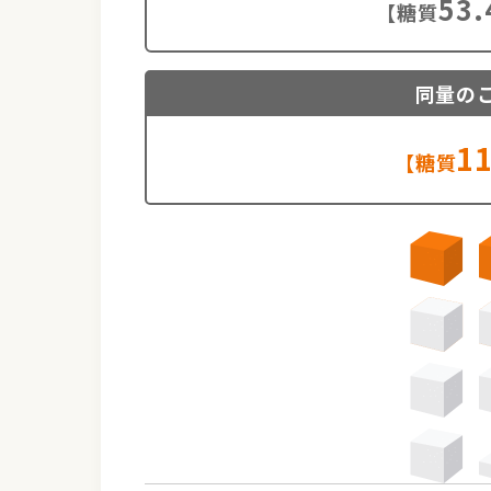
53.
【糖質
同量の
11
【糖質