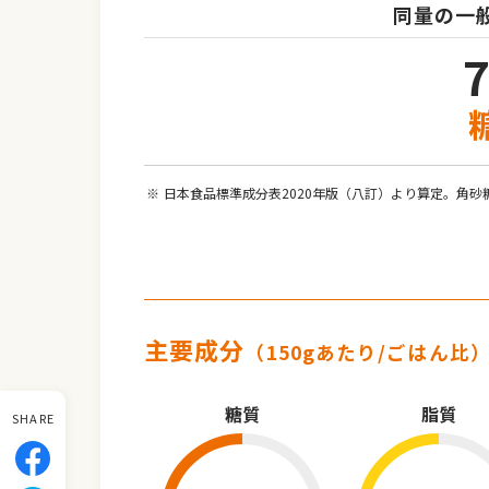
同量の一
日本食品標準成分表2020年版（八訂）より算定。角砂
主要成分
（150gあたり/ごはん比
糖質
脂質
SHARE