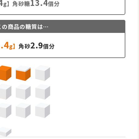
4
13.4
g】角砂糖
個分
この商品の糖質は…
.4
2.9
g】
角砂
個分