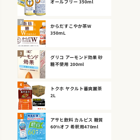
オールフリー 350ml
からだすこやか茶W
350mL
グリコ アーモンド効果 砂
糖不使用 200ml
トクホ ヤクルト蕃爽麗茶
2L
アサヒ飲料 カルピス 糖質
60%オフ 希釈用470ml