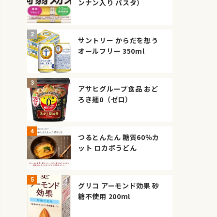
ンナン入り パスタ）
サントリー からだを想う
オールフリー 350ml
アサヒグループ食品 おど
ろき麺0（ゼロ）
つるとんたん 糖質60％カ
ット ロカボうどん
グリコ アーモンド効果 砂
糖不使用 200ml