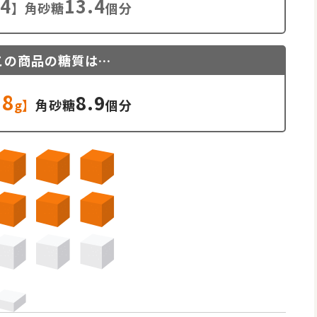
.4
13.4
】角砂糖
個分
この商品の糖質は…
.8
8.9
g】
角砂糖
個分