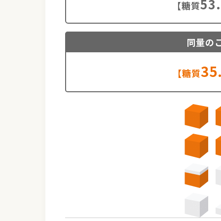
53
【糖質
同量の
35
【糖質