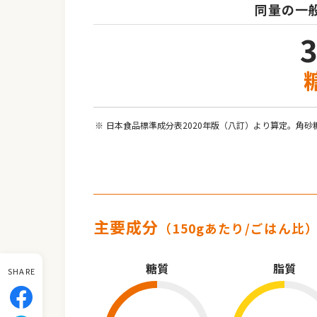
同量の一
日本食品標準成分表2020年版（八訂）より算定。角砂
主要成分
（150gあたり/ごはん比
糖質
脂質
SHARE