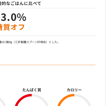
般的なごはんに比べて
33.0%
糖質オフ
糖は1個4g（三井製糖スプーン印相当）とした。
）
たんぱく質
カロリー