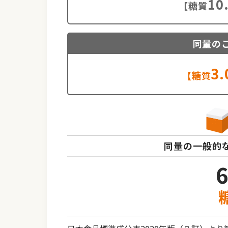
10
【糖質
同量の
3.
【糖質
同量の一般的