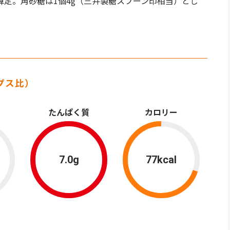
算定。角砂糖は1個4g（三井製糖スプーン印相当）とし
プス比）
たんぱく質
カロリー
7.0g
77kcal