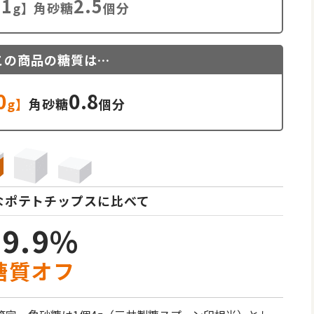
.1
2.5
g】角砂糖
個分
この商品の糖質は…
0
0.8
g】
角砂糖
個分
なポテトチップスに比べて
69.9%
糖質オフ