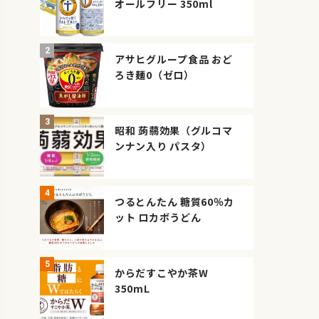
オールフリー 350ml
アサヒグループ食品 おど
ろき麺0（ゼロ）
昭和 蒟蒻効果（グルコマ
ンナン入り パスタ）
つるとんたん 糖質60％カ
ット ロカボうどん
からだすこやか茶W
350mL