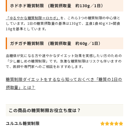
ホドホド糖質制限 (糖質摂取量 約130g／1日）
「ゆるやかな糖質制限＝ロカボ」
を、これら3つの糖質制限の中心値と
しています。1日の糖質摂取量の基準は130gで、主食1食40g×3+間食
10gを基準としています。
ガチガチ糖質制限 (糖質摂取量 約60g／1日）
血糖値が気になる方や速やかなダイエット効果を実感したい方のための
「少し厳しめの糖質制限」です。急激な糖質制限はリスクも伴いますの
で、医師や専門家へのご相談をおすすめします。
糖質制限ダイエットをするなら知っておくべき「糖質の1日の
摂取量」とは？
この商品の糖質制限お役立ち度は？
ユルユル糖質制限