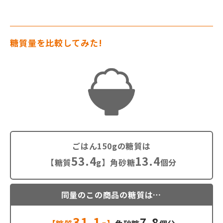
糖質量を比較してみた!
ごはん150gの糖質は
53.4
13.4
【糖質
g】角砂糖
個分
同量のこの商品の糖質は…
31.1
7.8