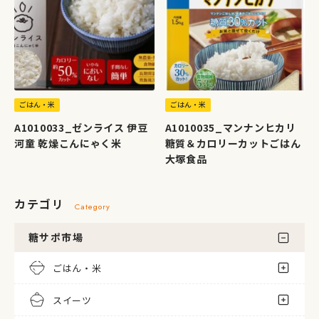
ごはん・米
ごはん・米
A1010033_ゼンライス 伊豆
A1010035_マンナンヒカリ
河童 乾燥こんにゃく米
糖質＆カロリーカットごはん
大塚食品
カテゴリ
Category
糖サポ市場
ごはん・米
スイーツ