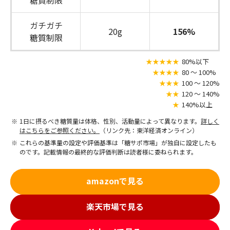
糖質制限
ガチガチ
20g
156%
糖質制限
★★★★★
80%以下
★★★★
80 〜 100%
★★★
100 〜 120%
★★
120 〜 140%
★
140%以上
1日に摂るべき糖質量は体格、性別、活動量によって異なります。
詳しく
はこちらをご参照ください。
（リンク先：東洋経済オンライン）
これらの基準量の設定や評価基準は「糖サポ市場」が独自に設定したも
のです。記載情報の最終的な評価判断は読者様に委ねられます。
amazonで見る
楽天市場で見る