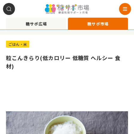
糖サポ広場
糖サポ市場
A1010034
ごはん・米
粒こんきらり(低カロリー 低糖質 ヘルシー 食
材)