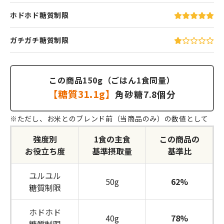
ホドホド糖質制限
ガチガチ糖質制限
この商品150g（ごはん1食同量）
【糖質31.1g】
角砂糖7.8個分
※ただし、お米とのブレンド前（当商品のみ）の数値として
強度別
1食の主食
この商品の
お役立ち度
基準摂取量
基準比
ユルユル
50g
62
%
糖質制限
ホドホド
40g
78%