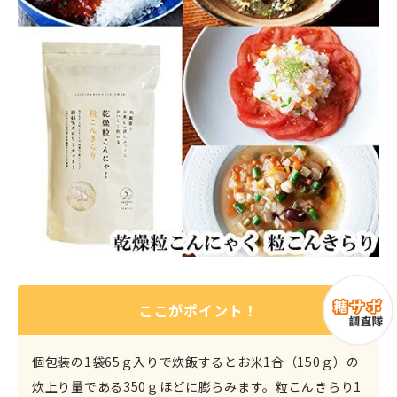
ここがポイント！
個包装の1袋65ｇ入りで炊飯するとお米1合（150ｇ）の
炊上り量である350ｇほどに膨らみます。粒こんきらり1