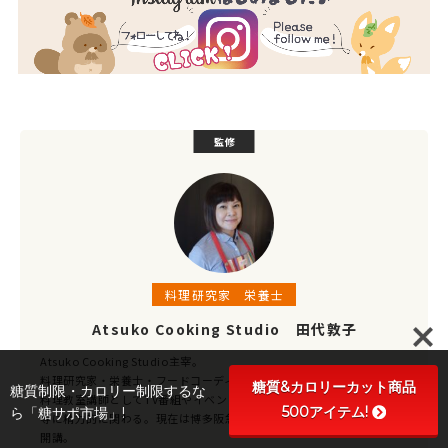
監修
料理研究家 栄養士
Atsuko Cooking Studio 田代敦子
Atsuko Cooking Studio主宰。
料理研究家・栄養士・フードコーディネーター・野菜ソムリエ。
糖質&カロリーカット商品
糖質制限・カロリー制限するな
料理教室講師としてTV番組やイベントにてレシピ提供、レシピ本制作
500アイテム!
ら「糖サポ市場」!
等に精力的に関わる。現在は博多阪急「うまか研究所」で料理教室を
開講。