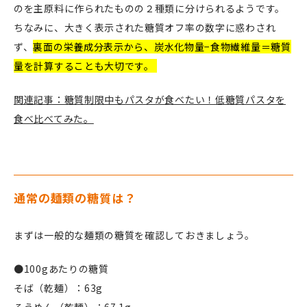
のを主原料に作られたものの２種類に分けられるようです。
ちなみに、大きく表示された糖質オフ率の数字に惑わされ
ず、
裏面の栄養成分表示から、炭水化物量−食物繊維量＝糖質
量を計算することも大切です。
関連記事：糖質制限中もパスタが食べたい！低糖質パスタを
食べ比べてみた。
通常の麺類の糖質は？
まずは一般的な麺類の糖質を確認しておきましょう。
●100gあたりの糖質
そば（乾麺）：63g
そうめん（乾麺）：67.1g