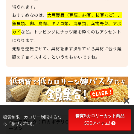
得られます。
おすすめなのは、
大豆製品（豆腐、納豆、枝豆など）、
魚貝類、卵、鳥肉、キノコ類、海草類、葉物野菜、アボ
カド
など。トッピングにナッツ類を砕くのもアクセント
になります。
発想を逆転させて、具材をまず決めてから具材に合う麺
類をチョイスする、というのもいいですね。
糖質&カロリーカット商品
糖質制限・カロリー制限するな
エースコック：ロカボデリCoCo壱番屋監修カレーラ
500アイテム!
ら「糖サポ市場」!
ーメン