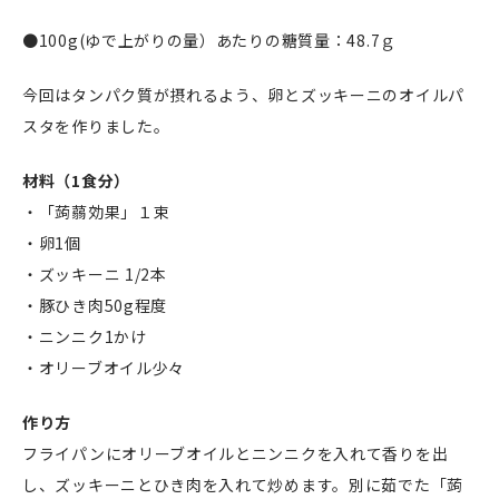
●100g(ゆで上がりの量）あたりの糖質量：48.7ｇ
今回はタンパク質が摂れるよう、卵とズッキーニのオイルパ
スタを作りました。
材料（1食分）
・「蒟蒻効果」１束
・卵1個
・ズッキーニ 1/2本
・豚ひき肉50g程度
・ニンニク1かけ
・オリーブオイル少々
作り方
フライパンにオリーブオイルとニンニクを入れて香りを出
し、ズッキーニとひき肉を入れて炒めます。別に茹でた「蒟